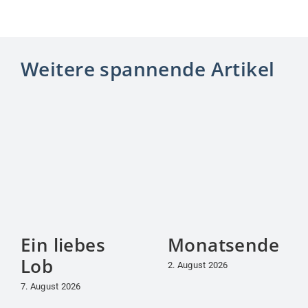
Wort, ein Lächeln,
das wir dem anderen
schenken.“
(Ivo Andrič)