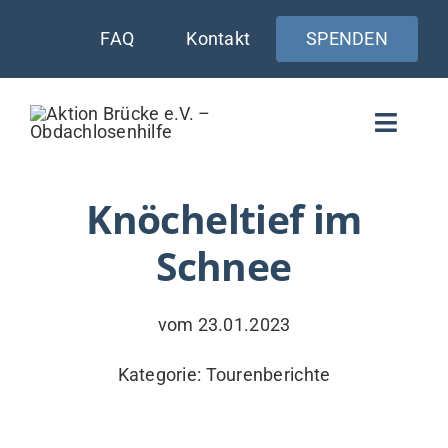
Zum
FAQ
Kontakt
SPENDEN
Inhalt
springen
Toggle
Naviga
WIE UNTERSTÜTZEN
Knöcheltief im
Schnee
AKTUELLES
WER & WARUM
vom 23.01.2023
WAS WIR TUN
Kategorie:
Tourenberichte
VERSORGUNG