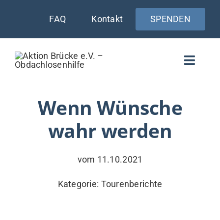
Zum
FAQ
Kontakt
SPENDEN
Inhalt
springen
Toggle
Naviga
WIE UNTERSTÜTZEN
Wenn Wünsche
wahr werden
AKTUELLES
WER & WARUM
vom 11.10.2021
WAS WIR TUN
Kategorie:
Tourenberichte
VERSORGUNG