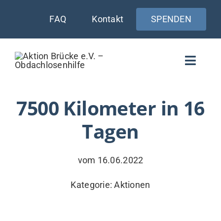
Zum
FAQ
Kontakt
SPENDEN
Inhalt
springen
Toggle
Naviga
WIE UNTERSTÜTZEN
7500 Kilometer in 16
Tagen
AKTUELLES
WER & WARUM
vom 16.06.2022
WAS WIR TUN
Kategorie:
Aktionen
VERSORGUNG