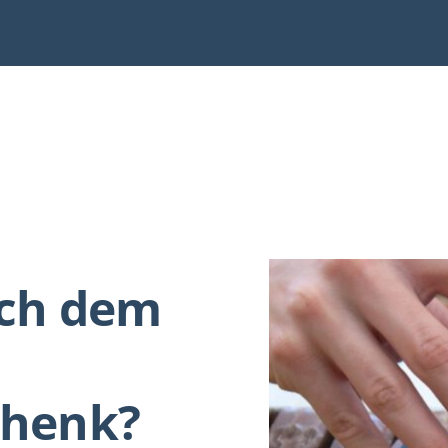
ach dem
chenk?