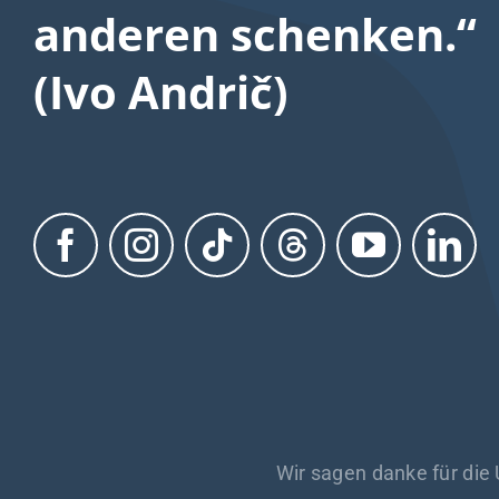
anderen schenken.“
(Ivo Andrič)
Wir sagen danke für die