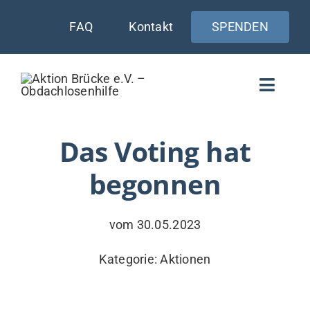
Zum
FAQ
Kontakt
SPENDEN
Inhalt
springen
Toggle
Naviga
WIE UNTERSTÜTZEN
Das Voting hat
begonnen
AKTUELLES
WER & WARUM
vom 30.05.2023
WAS WIR TUN
Kategorie:
Aktionen
VERSORGUNG