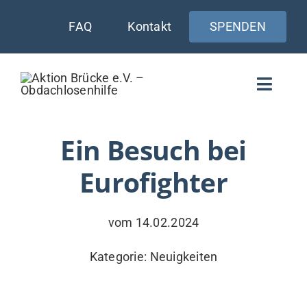
Zum
FAQ
Kontakt
SPENDEN
Inhalt
springen
Toggle
Naviga
WIE UNTERSTÜTZEN
Ein Besuch bei
Eurofighter
AKTUELLES
WER & WARUM
vom 14.02.2024
WAS WIR TUN
Kategorie:
Neuigkeiten
VERSORGUNG