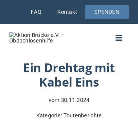
Zum
FAQ
Kontakt
SPENDEN
Inhalt
springen
Toggle
Naviga
WIE UNTERSTÜTZEN
Ein Drehtag mit
Kabel Eins
AKTUELLES
WER & WARUM
vom 30.11.2024
WAS WIR TUN
Kategorie:
Tourenberichte
VERSORGUNG