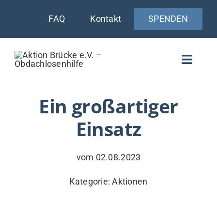
Zum
FAQ
Kontakt
SPENDEN
Inhalt
springen
Toggle
Naviga
WIE UNTERSTÜTZEN
Ein großartiger
Einsatz
AKTUELLES
WER & WARUM
vom 02.08.2023
WAS WIR TUN
Kategorie:
Aktionen
VERSORGUNG