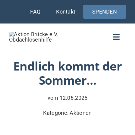
Zum
FAQ
Kontakt
SPENDEN
Inhalt
springen
Toggle
Naviga
WIE UNTERSTÜTZEN
Endlich kommt der
Sommer…
AKTUELLES
WER & WARUM
vom 12.06.2025
WAS WIR TUN
Kategorie:
Aktionen
VERSORGUNG