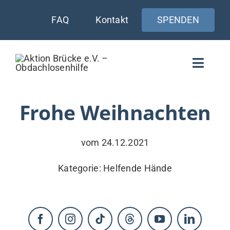
Zum
FAQ
Kontakt
SPENDEN
Inhalt
springen
Toggle
Naviga
WIE UNTERSTÜTZEN
Frohe Weihnachten
AKTUELLES
vom 24.12.2021
WER & WARUM
Kategorie:
Helfende Hände
WAS WIR TUN
VERSORGUNG