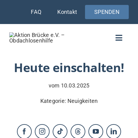
Zum
FAQ
Kontakt
SPENDEN
Inhalt
springen
Toggle
Naviga
WIE UNTERSTÜTZEN
Heute einschalten!
AKTUELLES
vom 10.03.2025
WER & WARUM
Kategorie:
Neuigkeiten
WAS WIR TUN
VERSORGUNG