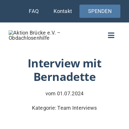
Zum
FAQ
Kontakt
SPENDEN
Inhalt
springen
Toggle
Naviga
WIE UNTERSTÜTZEN
Interview mit
Bernadette
AKTUELLES
WER & WARUM
vom 01.07.2024
WAS WIR TUN
Kategorie:
Team Interviews
VERSORGUNG