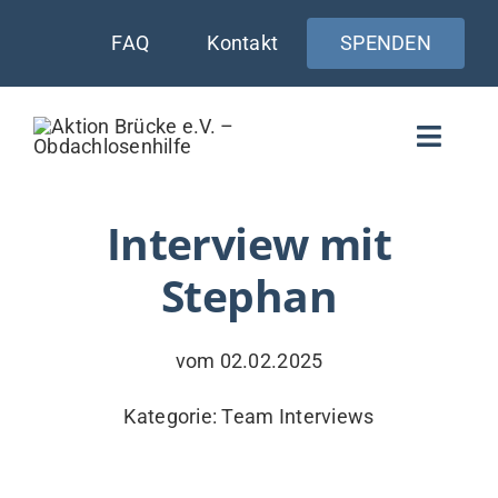
Zum
FAQ
Kontakt
SPENDEN
Inhalt
springen
Toggle
Naviga
WIE UNTERSTÜTZEN
Interview mit
Stephan
AKTUELLES
WER & WARUM
vom 02.02.2025
WAS WIR TUN
Kategorie:
Team Interviews
VERSORGUNG