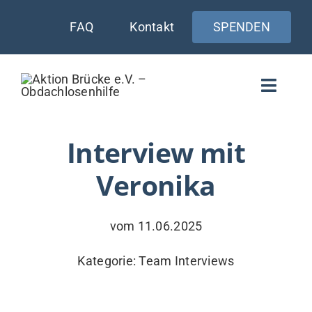
Zum
FAQ
Kontakt
SPENDEN
Inhalt
springen
Toggle
Naviga
WIE UNTERSTÜTZEN
Interview mit
Veronika
AKTUELLES
WER & WARUM
vom 11.06.2025
WAS WIR TUN
Kategorie:
Team Interviews
VERSORGUNG