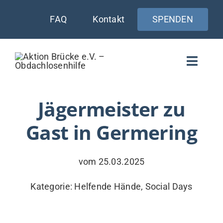
Zum
FAQ
Kontakt
SPENDEN
Inhalt
springen
Toggle
Naviga
WIE UNTERSTÜTZEN
Jägermeister zu
Gast in Germering
AKTUELLES
WER & WARUM
vom 25.03.2025
WAS WIR TUN
Kategorie:
Helfende Hände
,
Social Days
VERSORGUNG