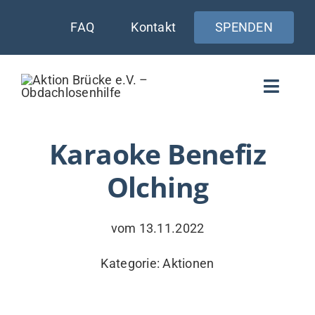
Zum
FAQ
Kontakt
SPENDEN
Inhalt
springen
Toggle
Naviga
WIE UNTERSTÜTZEN
Karaoke Benefiz
Olching
AKTUELLES
WER & WARUM
vom 13.11.2022
WAS WIR TUN
Kategorie:
Aktionen
VERSORGUNG