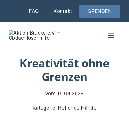
Zum
FAQ
Kontakt
SPENDEN
Inhalt
springen
Toggle
Naviga
WIE UNTERSTÜTZEN
Kreativität ohne
Grenzen
AKTUELLES
WER & WARUM
vom 19.04.2023
WAS WIR TUN
Kategorie:
Helfende Hände
VERSORGUNG