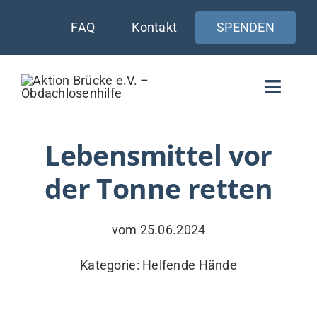
Zum
FAQ
Kontakt
SPENDEN
Inhalt
springen
Toggle
Naviga
WIE UNTERSTÜTZEN
Lebensmittel vor
der Tonne retten
AKTUELLES
WER & WARUM
vom 25.06.2024
WAS WIR TUN
Kategorie:
Helfende Hände
VERSORGUNG