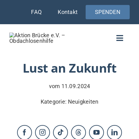
Zum
FAQ
Kontakt
SPENDEN
Inhalt
springen
Toggle
Naviga
WIE UNTERSTÜTZEN
Lust an Zukunft
AKTUELLES
vom 11.09.2024
WER & WARUM
Kategorie:
Neuigkeiten
WAS WIR TUN
VERSORGUNG