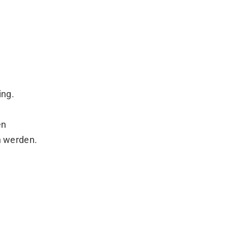
ing.
en
n werden.