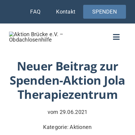
Zum
FAQ
Kontakt
SPENDEN
Inhalt
springen
Toggle
Naviga
WIE UNTERSTÜTZEN
Neuer Beitrag zur
Spenden-Aktion Jola
AKTUELLES
Therapiezentrum
WER & WARUM
WAS WIR TUN
vom 29.06.2021
VERSORGUNG
Kategorie:
Aktionen