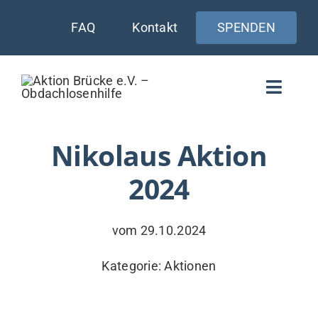
Zum
FAQ
Kontakt
SPENDEN
Inhalt
springen
Toggle
Naviga
WIE UNTERSTÜTZEN
Nikolaus Aktion
2024
AKTUELLES
WER & WARUM
vom 29.10.2024
WAS WIR TUN
Kategorie:
Aktionen
VERSORGUNG