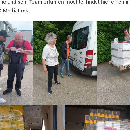
no und sein Team erfahren möchte, findet hier einen i
RD
Mediathek
.