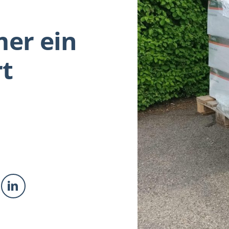
er ein
t