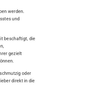
eben werden.
usstes und
 beschaftigt, die
n,
rer gezielt
können.
, schmutzig oder
eber direkt in die