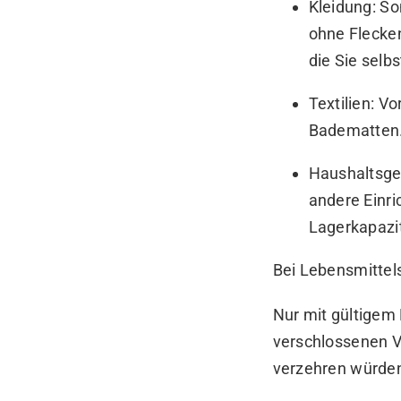
Kleidung: So
ohne Flecken
die Sie selb
Textilien: V
Badematten
Haushaltsge
andere Einri
Lagerkapazi
Bei Lebensmittel
Nur mit gültigem
verschlossenen V
verzehren würden