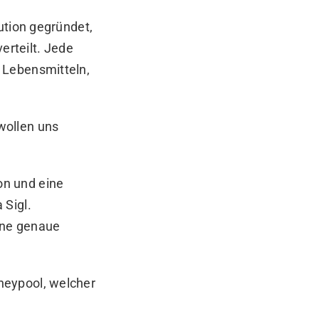
ution gegründet,
rteilt. Jede
 Lebensmitteln,
wollen uns
on und eine
 Sigl.
ine genaue
neypool, welcher