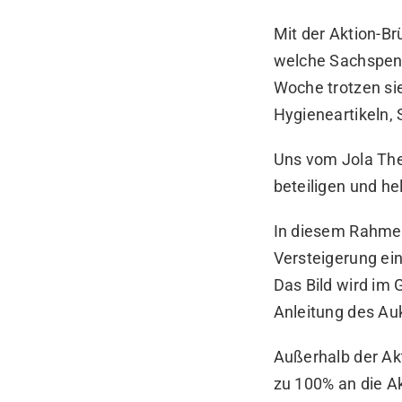
Mit der Aktion-Br
welche Sachspend
Woche trotzen si
Hygieneartikeln,
Uns vom
Jola Th
beteiligen und he
In diesem Rahmen
Versteigerung ei
Das Bild wird im
G
Anleitung des Auk
Außerhalb der Ak
zu 100% an die A