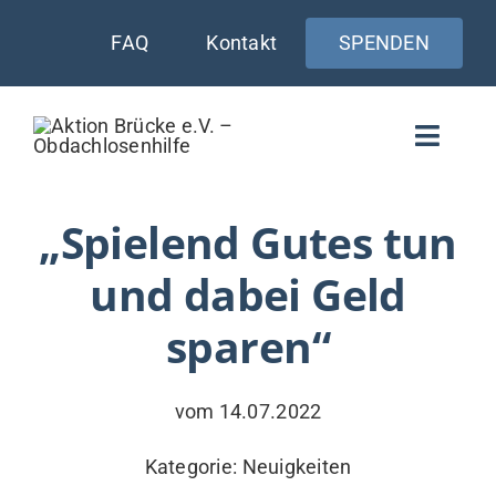
Zum
FAQ
Kontakt
SPENDEN
Inhalt
springen
Toggle
Naviga
WIE UNTERSTÜTZEN
„Spielend Gutes tun
und dabei Geld
AKTUELLES
sparen“
WER & WARUM
WAS WIR TUN
vom 14.07.2022
VERSORGUNG
Kategorie:
Neuigkeiten