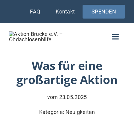
Zum
FAQ
Kontakt
SPENDEN
Inhalt
springen
Toggle
Naviga
WIE UNTERSTÜTZEN
Was für eine
großartige Aktion
AKTUELLES
WER & WARUM
vom 23.05.2025
WAS WIR TUN
Kategorie:
Neuigkeiten
VERSORGUNG