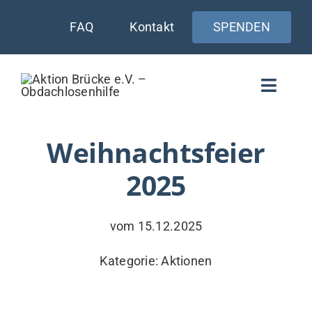
Zum
FAQ
Kontakt
SPENDEN
Inhalt
springen
Toggle
Naviga
WIE UNTERSTÜTZEN
Weihnachtsfeier
2025
AKTUELLES
WER & WARUM
vom 15.12.2025
WAS WIR TUN
Kategorie:
Aktionen
VERSORGUNG