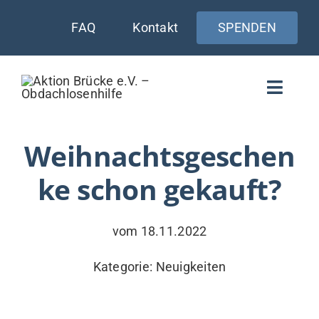
Zum
FAQ
Kontakt
SPENDEN
Inhalt
springen
Toggle
Naviga
WIE UNTERSTÜTZEN
Weihnachtsgeschen
ke schon gekauft?
AKTUELLES
WER & WARUM
vom 18.11.2022
WAS WIR TUN
Kategorie:
Neuigkeiten
VERSORGUNG