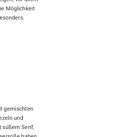
ie Möglichkeit
besonders.
it gemischten
ezeln und
t süßem Senf,
beersoße haben