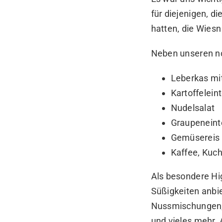
für diejenigen, d
hatten, die Wiesn
Neben unseren no
Leberkas mi
Kartoffelein
Nudelsalat
Graupeneint
Gemüsereis
Kaffee, Kuc
Als besondere Hi
Süßigkeiten anbi
Nussmischungen,
und vieles mehr.