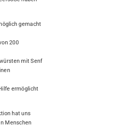
t möglich gemacht
 von 200
ßwürsten mit Senf
inen
Hilfe ermöglicht
ktion hat uns
den Menschen