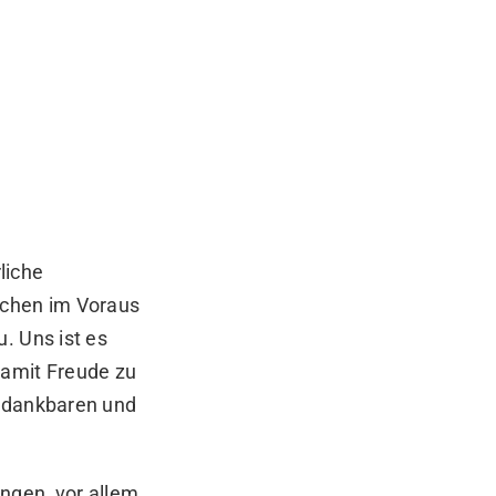
liche
ochen im Voraus
. Uns ist es
damit Freude zu
n dankbaren und
ingen, vor allem