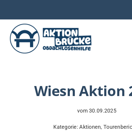
Zum
Inhalt
springen
WIE UNTERSTÜTZEN
AKTUELLES
Wiesn Aktion 
WER & WARUM
WAS WIR TUN
vom 30.09.2025
VERSORGUNG
Kategorie:
Aktionen
,
Tourenberi