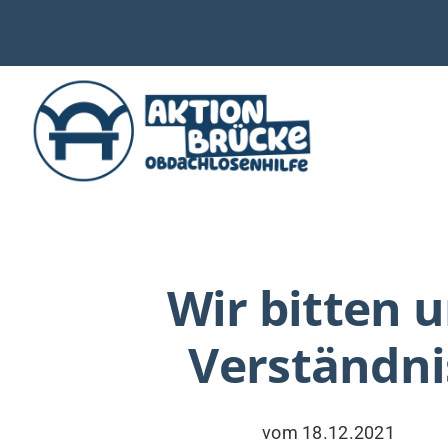
Zum
Inhalt
springen
WIE UNTERSTÜTZEN
AKTUELLES
Wir bitten 
WER & WARUM
Verständni
WAS WIR TUN
VERSORGUNG
vom 18.12.2021