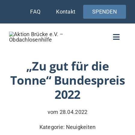
Zum
FAQ
Kontakt
SPENDEN
Inhalt
springen
Toggle
Naviga
WIE UNTERSTÜTZEN
„Zu gut für die
Tonne“ Bundespreis
AKTUELLES
2022
WER & WARUM
WAS WIR TUN
vom 28.04.2022
VERSORGUNG
Kategorie:
Neuigkeiten