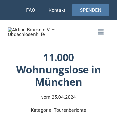
Zum
FAQ
Kontakt
SPENDEN
Inhalt
springen
Toggle
Naviga
WIE UNTERSTÜTZEN
11.000
Wohnungslose in
AKTUELLES
München
WER & WARUM
WAS WIR TUN
vom 25.04.2024
VERSORGUNG
Kategorie:
Tourenberichte