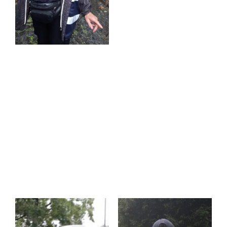
Gaby freute sich sehr, einem Schützling ein
gespendetes Handy zu überreichen, damit er