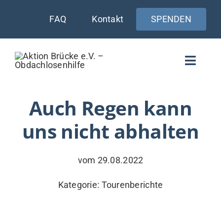
Zum
FAQ
Kontakt
SPENDEN
Inhalt
springen
Toggle
Naviga
WIE UNTERSTÜTZEN
Auch Regen kann
uns nicht abhalten
AKTUELLES
WER & WARUM
vom 29.08.2022
WAS WIR TUN
Kategorie:
Tourenberichte
VERSORGUNG