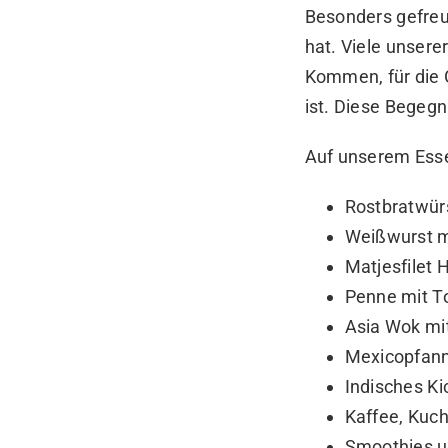
Besonders gefreu
hat. Viele unsere
Kommen, für die 
ist. Diese Begeg
Auf unserem Esse
Rostbratwür
Weißwurst m
Matjesfilet 
Penne mit 
Asia Wok mi
Mexicopfan
Indisches Ki
Kaffee, Kuc
Smoothies u