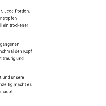
r. Jede Portion,
entropfen
l ein trockener
ergangenen
anchmal den Kopf
t traurig und
et und unsere
hzeitig macht es
rhaupt