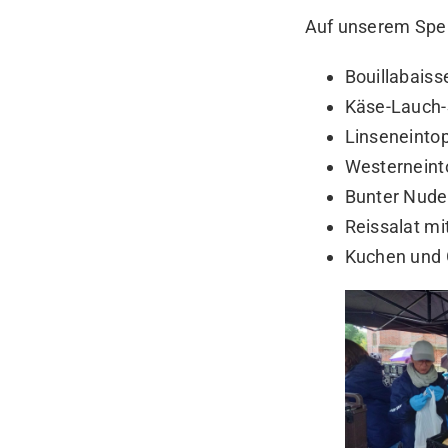
Auf unserem Spei
Bouillabaiss
Käse-Lauch
Linseneinto
Westerneint
Bunter Nude
Reissalat m
Kuchen und