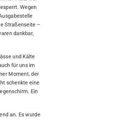
gesperrt. Wegen
 Ausgabestelle
de Straßenseite –
waren dankbar,
ässe und Kälte
uch für uns im
iner Moment, der
cht schenkte eine
egenschirm. Ein
gend an. Es wurde