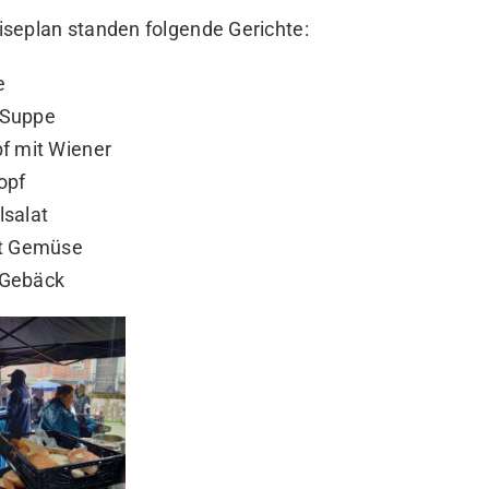
seplan standen folgende Gerichte:
e
-Suppe
pf mit Wiener
opf
lsalat
it Gemüse
 Gebäck