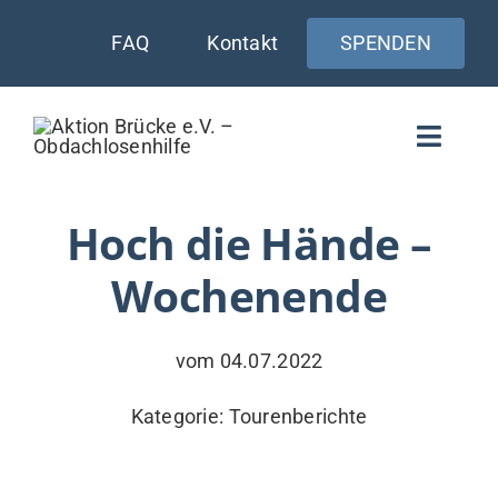
Zum
FAQ
Kontakt
SPENDEN
Inhalt
springen
Toggle
Naviga
WIE UNTERSTÜTZEN
Hoch die Hände –
Wochenende
AKTUELLES
WER & WARUM
vom 04.07.2022
WAS WIR TUN
Kategorie:
Tourenberichte
VERSORGUNG