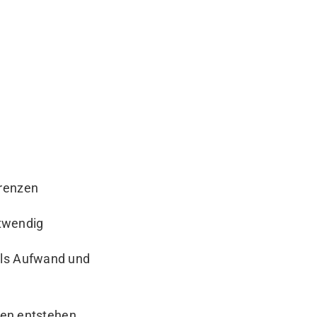
Grenzen
twendig
lls Aufwand und
ten entstehen.