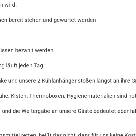
n wird:
en bereit stehen und gewartet werden
d
üssen bezahlt werden
ng läuft jeden Tag
änke und unsere 2 Kühlanhänger stoßen längst an ihre 
he, Kisten, Thermoboxen, Hygienematerialien sind no
ng und die Weitergabe an unsere Gäste bedeutet ebenfa
nsmittel retten, heißt das nicht, dass für uns keine Kos