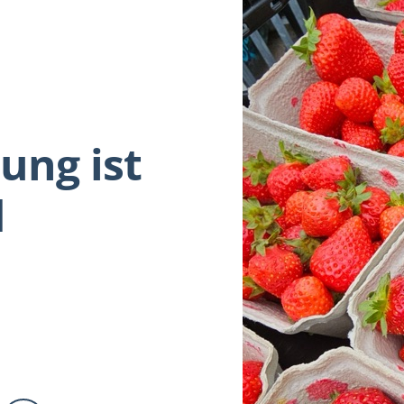
ung ist
d