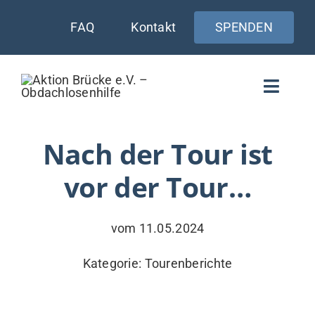
Zum
FAQ
Kontakt
SPENDEN
Inhalt
springen
Toggle
Naviga
WIE UNTERSTÜTZEN
Nach der Tour ist
vor der Tour…
AKTUELLES
WER & WARUM
vom 11.05.2024
WAS WIR TUN
Kategorie:
Tourenberichte
VERSORGUNG