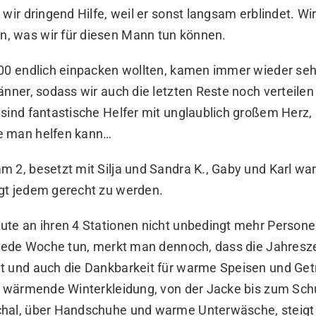
 wir dringend Hilfe, weil er sonst langsam erblindet. W
 was wir für diesen Mann tun können.
:00 endlich einpacken wollten, kamen immer wieder seh
änner, sodass wir auch die letzten Reste noch verteilen
 sind fantastische Helfer mit unglaublich großem Herz,
e man helfen kann…
 2, besetzt mit Silja und Sandra K., Gaby und Karl war
gt jedem gerecht zu werden.
ute an ihren 4 Stationen nicht unbedingt mehr Person
 jede Woche tun, merkt man dennoch, dass die Jahreszei
t und auch die Dankbarkeit für warme Speisen und Get
ür wärmende Winterkleidung, von der Jacke bis zum Sch
chal, über Handschuhe und warme Unterwäsche, steig