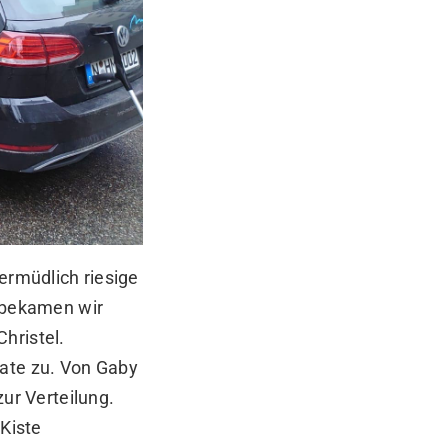
rmüdlich riesige
 bekamen wir
hristel.
nate zu. Von Gaby
r Verteilung.
 Kiste