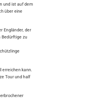
en und ist auf dem
ch über eine
r Engländer, der
 Bedürftige zu
Schützlinge
l erreichen kann.
ze Tour und half
 zerbrochener