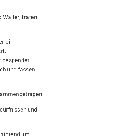
 Walter, trafen
rlei
rt.
t gespendet.
ch und fassen
usammengetragen.
edürfnissen und
h rührend um