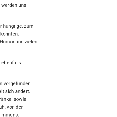
ir werden uns
r hungrige, zum
 konnten.
 Humor und vielen
 ebenfalls
en vorgefunden
t sich ändert.
ränke, sowie
uh, von der
t immens.