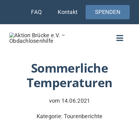
Zum
FAQ
Kontakt
SPENDEN
Inhalt
springen
Toggle
Naviga
WIE UNTERSTÜTZEN
Sommerliche
Temperaturen
AKTUELLES
WER & WARUM
vom 14.06.2021
WAS WIR TUN
Kategorie:
Tourenberichte
VERSORGUNG