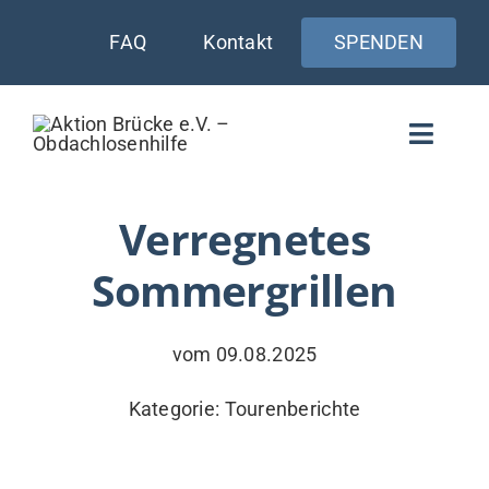
Zum
FAQ
Kontakt
SPENDEN
Inhalt
springen
Toggle
Naviga
WIE UNTERSTÜTZEN
Verregnetes
Sommergrillen
AKTUELLES
WER & WARUM
vom 09.08.2025
WAS WIR TUN
Kategorie:
Tourenberichte
VERSORGUNG