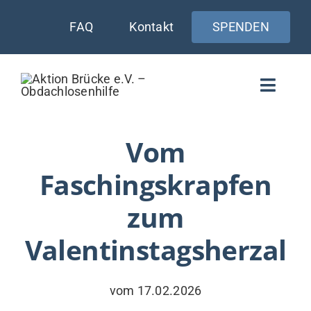
Zum
FAQ
Kontakt
SPENDEN
Inhalt
springen
Toggle
Naviga
WIE UNTERSTÜTZEN
Vom
Faschingskrapfen
AKTUELLES
zum
WER & WARUM
Valentinstagsherzal
WAS WIR TUN
VERSORGUNG
vom 17.02.2026