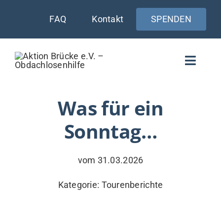
Zum
FAQ
Kontakt
SPENDEN
Inhalt
springen
Toggle
Naviga
WIE UNTERSTÜTZEN
Was für ein
Sonntag…
AKTUELLES
WER & WARUM
vom 31.03.2026
WAS WIR TUN
Kategorie:
Tourenberichte
VERSORGUNG