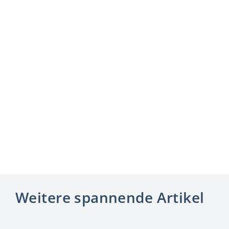
Monatsende
2. August 2026
Aprilwetter,
Juli-Hasen
und 104
neue
Frisuren
24. Juli 2026