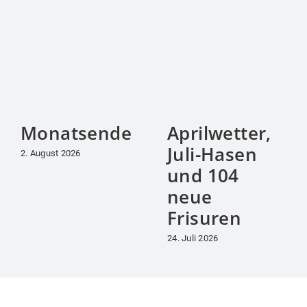
„Alles im Leben ist
eine Brücke – ein
Wort, ein Lächeln,
das wir dem anderen
schenken.“
(Ivo Andrič)