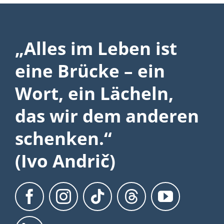
Unterstützung +
Spenden
Fördermitglied
Geldspende
Nachlass-Spende
Sachspende
Teammitglied