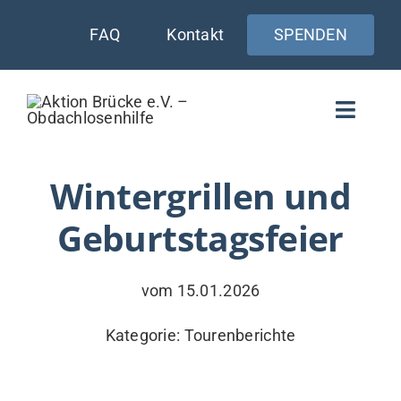
Zum
FAQ
Kontakt
SPENDEN
Inhalt
springen
Toggle
Naviga
WIE UNTERSTÜTZEN
Wintergrillen und
Geburtstagsfeier
AKTUELLES
WER & WARUM
vom 15.01.2026
WAS WIR TUN
Kategorie:
Tourenberichte
VERSORGUNG