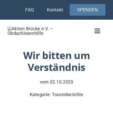
Zum
FAQ
Kontakt
SPENDEN
Inhalt
springen
Toggle
Naviga
WIE UNTERSTÜTZEN
Wir bitten um
Verständnis
AKTUELLES
WER & WARUM
vom 02.10.2023
WAS WIR TUN
Kategorie:
Tourenberichte
VERSORGUNG