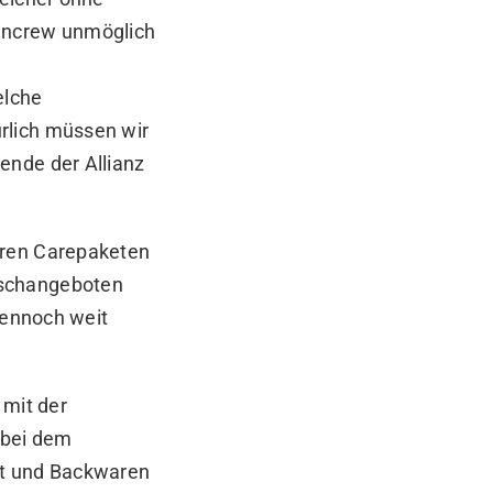
encrew unmöglich
elche
rlich müssen wir
ende der Allianz
eren Carepaketen
ischangeboten
dennoch weit
 mit der
 bei dem
ot und Backwaren