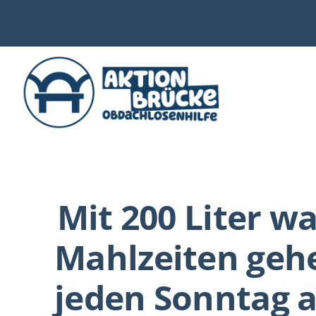
Zum
Inhalt
springen
WIE UNTERSTÜTZEN
AKTUELLES
Mit 200 Liter 
WER & WARUM
Mahlzeiten geh
WAS WIR TUN
jeden Sonntag 
VERSORGUNG