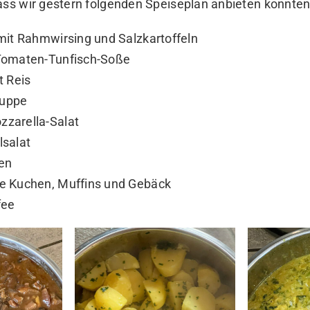
ass wir gestern folgenden Speiseplan anbieten konnten
mit Rahmwirsing und Salzkartoffeln
Tomaten-Tunfisch-Soße
t Reis
uppe
zarella-Salat
lsalat
ten
e Kuchen, Muffins und Gebäck
fee